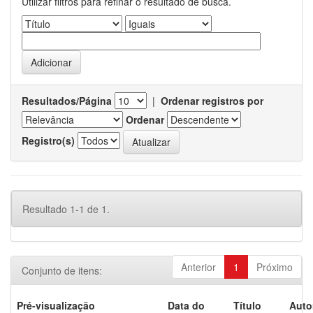
Utilizar filtros para refinar o resultado de busca.
Resultados/Página
|
Ordenar registros por
Ordenar
Registro(s)
Resultado 1-1 de 1.
Anterior
1
Próximo
Conjunto de itens:
Pré-visualização
Data do
Título
Auto