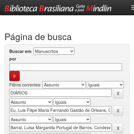
Skip
navigation
Página de busca
Buscar em:
por
Filtros correntes: