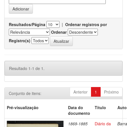
Resultados/Página
|
Ordenar registros por
Ordenar
Registro(s)
Resultado 1-1 de 1.
Anterior
1
Próximo
Conjunto de itens:
Pré-visualização
Data do
Título
Auto
documento
1869-1885
Diário da
Barra