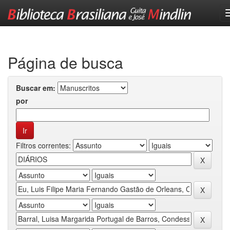
Skip
navigation
Página de busca
Buscar em:
por
Filtros correntes: