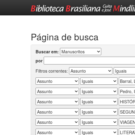
Skip
navigation
Página de busca
Buscar em:
por
Filtros correntes: