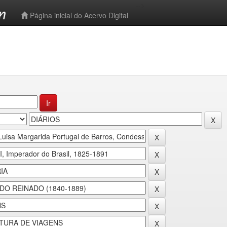
-->
Página inicial do Acervo Digital