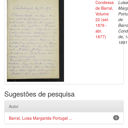
Condessa
Luisa
de Barral,
Marg
Volume
Portu
22 (set.
de
1876 -
Barro
abr.
Cond
1877)
de, 1
1891
Sugestões de pesquisa
Autor
Barral, Luisa Margarida Portugal ...
1