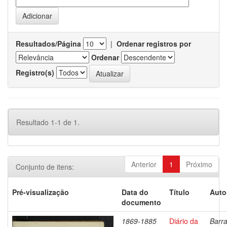
Resultados/Página
|
Ordenar registros por
Ordenar
Registro(s)
Resultado 1-1 de 1.
Anterior
1
Próximo
Conjunto de itens:
Pré-visualização
Data do
Título
Auto
documento
1869-1885
Diário da
Barra