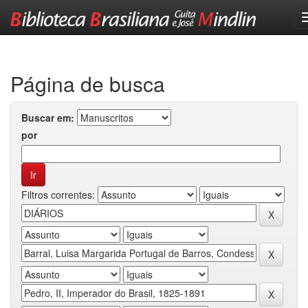
Skip
navigation
Página de busca
Buscar em:
por
Filtros correntes: