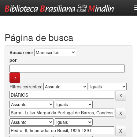
Skip
navigation
Página de busca
Buscar em:
por
Filtros correntes: