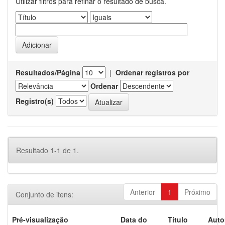
Utilizar filtros para refinar o resultado de busca.
Resultados/Página
|
Ordenar registros por
Ordenar
Registro(s)
Resultado 1-1 de 1.
Anterior
1
Próximo
Conjunto de itens:
Pré-visualização
Data do
Título
Auto