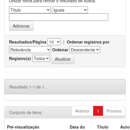
Utilizar filtros para refinar o resultado de busca.
Resultados/Página
|
Ordenar registros por
Ordenar
Registro(s)
Resultado 1-1 de 1.
Anterior
1
Próximo
Conjunto de itens:
Pré-visualização
Data do
Título
Auto