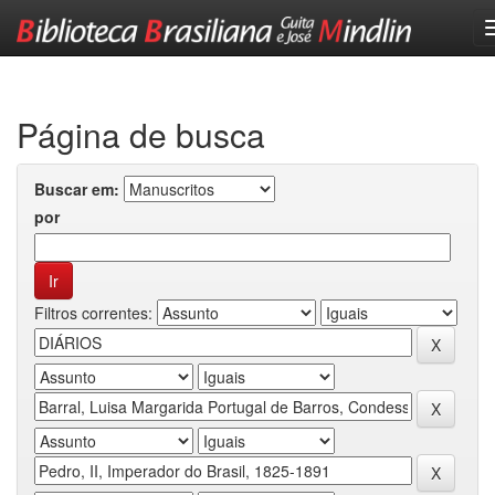
Skip
navigation
Página de busca
Buscar em:
por
Filtros correntes: