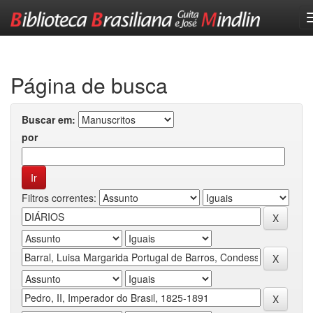
Skip
navigation
Página de busca
Buscar em:
por
Filtros correntes: