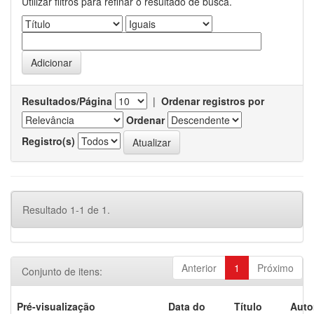
Utilizar filtros para refinar o resultado de busca.
Resultados/Página
|
Ordenar registros por
Ordenar
Registro(s)
Resultado 1-1 de 1.
Anterior
1
Próximo
Conjunto de itens:
Pré-visualização
Data do
Título
Auto