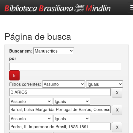
Skip
navigation
Página de busca
Buscar em:
por
Filtros correntes: