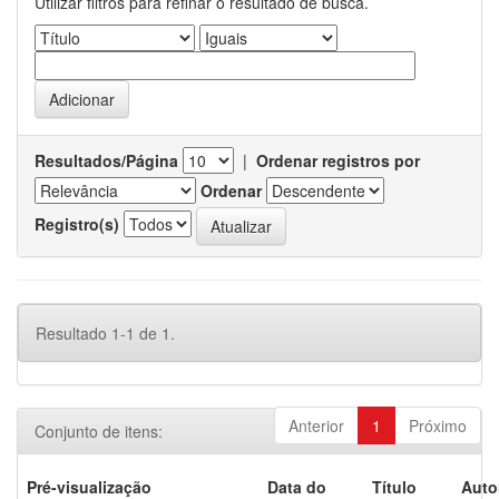
Utilizar filtros para refinar o resultado de busca.
Resultados/Página
|
Ordenar registros por
Ordenar
Registro(s)
Resultado 1-1 de 1.
Anterior
1
Próximo
Conjunto de itens:
Pré-visualização
Data do
Título
Auto