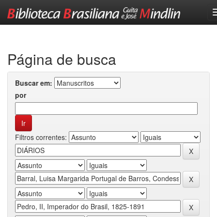
Skip
navigation
Página de busca
Buscar em:
por
Filtros correntes: