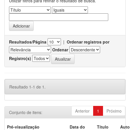
Utilizar filtros para refinar o resultado de busca.
Resultados/Página
|
Ordenar registros por
Ordenar
Registro(s)
Resultado 1-1 de 1.
Anterior
1
Próximo
Conjunto de itens:
Pré-visualização
Data do
Título
Auto