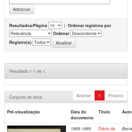
Resultados/Página
|
Ordenar registros por
Ordenar
Registro(s)
Resultado 1-1 de 1.
Anterior
1
Próximo
Conjunto de itens:
Pré-visualização
Data do
Título
Auto
documento
1869-1885
Diário da
Barra