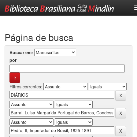
Skip
navigation
Página de busca
Buscar em:
por
Filtros correntes: