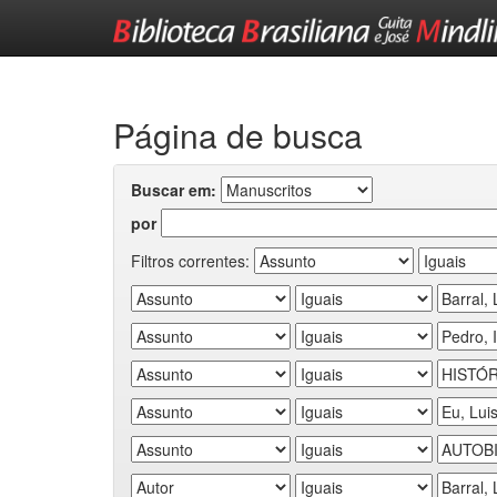
Skip
navigation
Página de busca
Buscar em:
por
Filtros correntes: