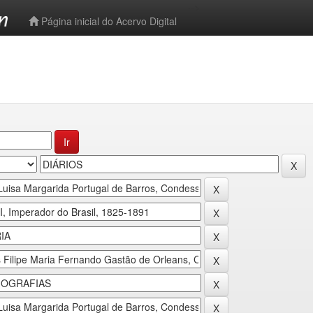
-->
Página inicial do Acervo Digital