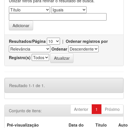
Utilizar filtros para refinar o resultado de busca.
Resultados/Página
|
Ordenar registros por
Ordenar
Registro(s)
Resultado 1-1 de 1.
Anterior
1
Próximo
Conjunto de itens:
Pré-visualização
Data do
Título
Auto