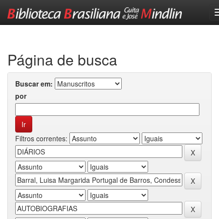
Skip
navigation
Página de busca
Buscar em:
por
Filtros correntes: