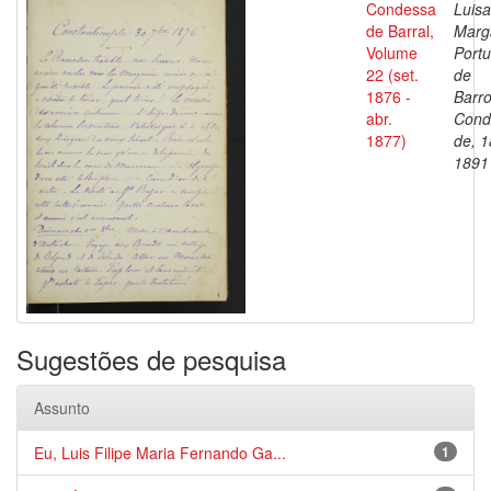
Condessa
Luisa
de Barral,
Marg
Volume
Portu
22 (set.
de
1876 -
Barro
abr.
Cond
1877)
de, 1
1891
Sugestões de pesquisa
Assunto
Eu, Luis Filipe Maria Fernando Ga...
1