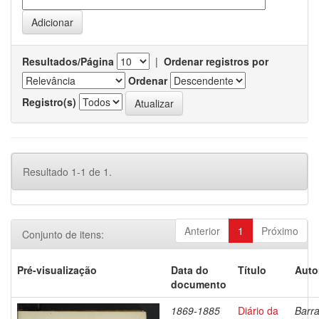
Resultados/Página
|
Ordenar registros por
Ordenar
Registro(s)
Resultado 1-1 de 1.
Anterior
1
Próximo
Conjunto de itens:
Pré-visualização
Data do
Título
Auto
documento
1869-1885
Diário da
Barra