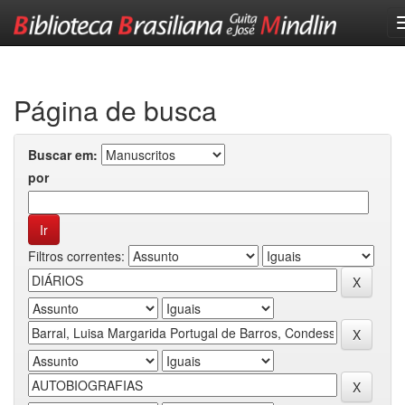
Skip
navigation
Página de busca
Buscar em:
por
Filtros correntes: