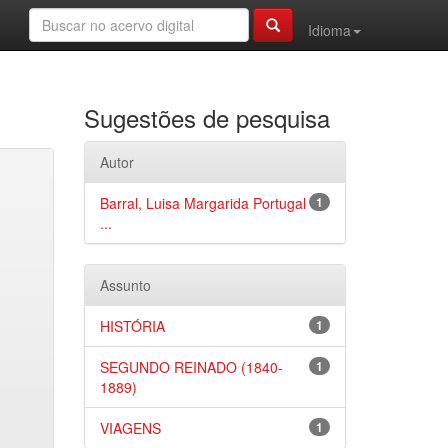
Idioma
Sugestões de pesquisa
Autor
Barral, Luisa Margarida Portugal
1
...
Assunto
HISTÓRIA
1
SEGUNDO REINADO (1840-
1
1889)
VIAGENS
1