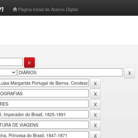
-->
Página inicial do Acervo Digital