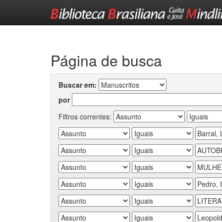
Skip
navigation
Página de busca
Buscar em:
por
Filtros correntes: