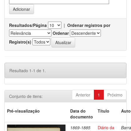
Resultados/Página
|
Ordenar registros por
Ordenar
Registro(s)
Resultado 1-1 de 1.
Anterior
1
Próximo
Conjunto de itens:
Pré-visualização
Data do
Título
Auto
documento
1869-1885
Diário da
Barra