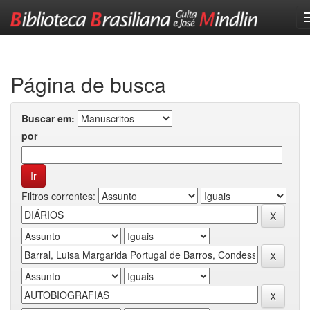
Skip
navigation
Página de busca
Buscar em:
por
Filtros correntes: