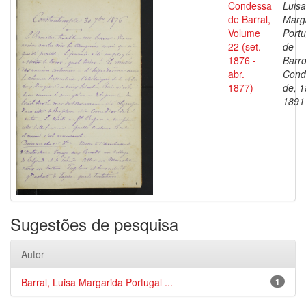
Condessa
Luisa
de Barral,
Marg
Volume
Portu
22 (set.
de
1876 -
Barro
abr.
Cond
1877)
de, 1
1891
Sugestões de pesquisa
Autor
Barral, Luisa Margarida Portugal ...
1