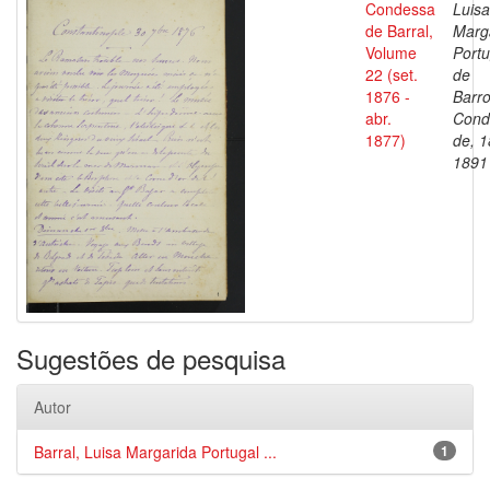
Condessa
Luisa
de Barral,
Marg
Volume
Portu
22 (set.
de
1876 -
Barro
abr.
Cond
1877)
de, 1
1891
Sugestões de pesquisa
Autor
Barral, Luisa Margarida Portugal ...
1