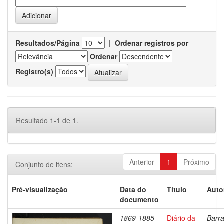
Resultados/Página
|
Ordenar registros por
Ordenar
Registro(s)
Resultado 1-1 de 1.
Anterior
1
Próximo
Conjunto de itens:
Pré-visualização
Data do
Título
Auto
documento
1869-1885
Diário da
Barra