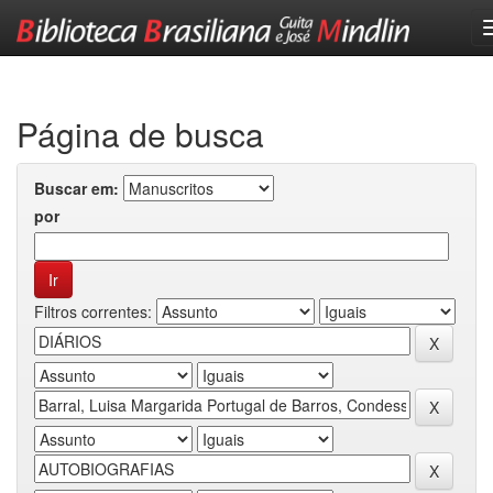
Skip
navigation
Página de busca
Buscar em:
por
Filtros correntes: