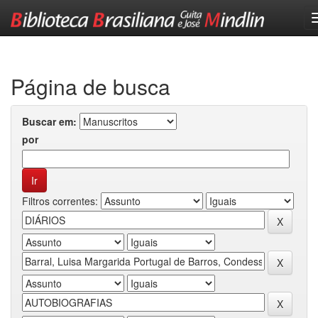
Skip
navigation
Página de busca
Buscar em:
por
Filtros correntes: