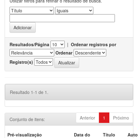
Utilizar filtros para refinar o resultado de busca.
Resultados/Página
|
Ordenar registros por
Ordenar
Registro(s)
Resultado 1-1 de 1.
Anterior
1
Próximo
Conjunto de itens:
Pré-visualização
Data do
Título
Auto