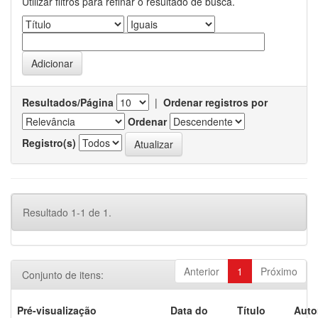
Utilizar filtros para refinar o resultado de busca.
Resultados/Página
|
Ordenar registros por
Ordenar
Registro(s)
Resultado 1-1 de 1.
Anterior
1
Próximo
Conjunto de itens:
Pré-visualização
Data do
Título
Auto