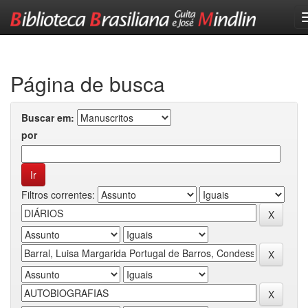
Skip
navigation
Página de busca
Buscar em:
por
Filtros correntes: