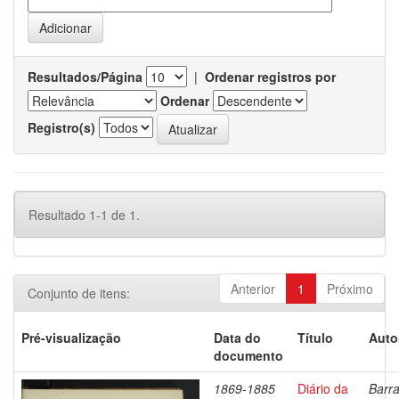
Resultados/Página
|
Ordenar registros por
Ordenar
Registro(s)
Resultado 1-1 de 1.
Anterior
1
Próximo
Conjunto de itens:
Pré-visualização
Data do
Título
Auto
documento
1869-1885
Diário da
Barra