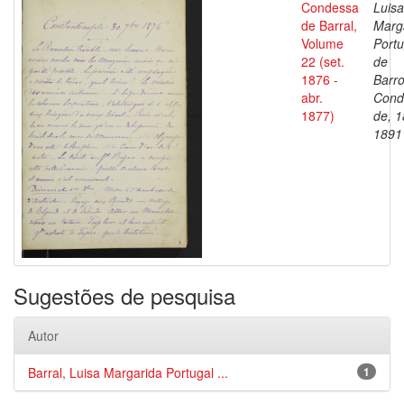
Condessa
Luisa
de Barral,
Marg
Volume
Portu
22 (set.
de
1876 -
Barro
abr.
Cond
1877)
de, 1
1891
Sugestões de pesquisa
Autor
Barral, Luisa Margarida Portugal ...
1