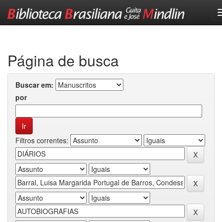
Skip
navigation
Página de busca
Buscar em:
por
Filtros correntes: