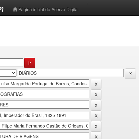
-->
Página inicial do Acervo Digital