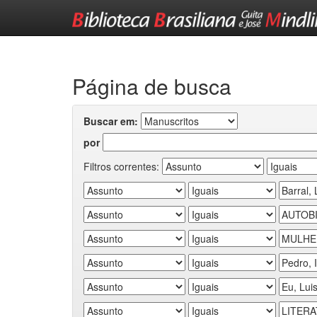
Skip
navigation
Página de busca
Buscar em:
por
Filtros correntes: