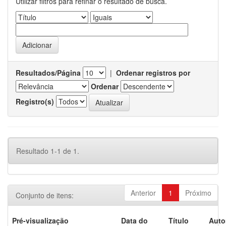
Utilizar filtros para refinar o resultado de busca.
Resultados/Página
|
Ordenar registros por
Ordenar
Registro(s)
Resultado 1-1 de 1.
Anterior
1
Próximo
Conjunto de itens:
Pré-visualização
Data do
Título
Auto