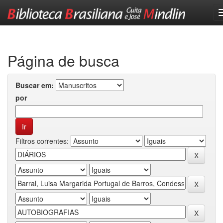
Skip
navigation
Página de busca
Buscar em:
por
Filtros correntes: