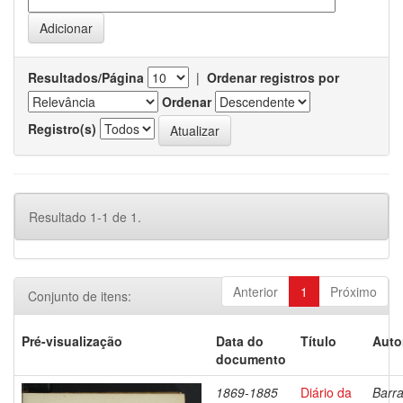
Resultados/Página
|
Ordenar registros por
Ordenar
Registro(s)
Resultado 1-1 de 1.
Anterior
1
Próximo
Conjunto de itens:
Pré-visualização
Data do
Título
Auto
documento
1869-1885
Diário da
Barra