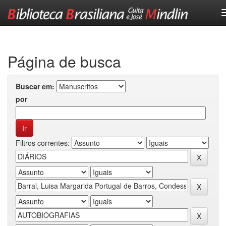
Skip
navigation
Página de busca
Buscar em:
por
Filtros correntes: