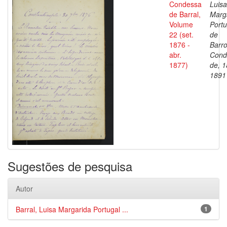
Condessa
Luisa
de Barral,
Marg
Volume
Portu
22 (set.
de
1876 -
Barro
abr.
Cond
1877)
de, 1
1891
Sugestões de pesquisa
Autor
Barral, Luisa Margarida Portugal ...
1