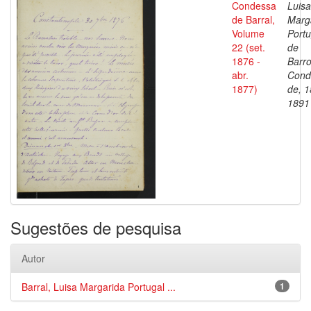
Condessa
Luisa
de Barral,
Marg
Volume
Portu
22 (set.
de
1876 -
Barro
abr.
Cond
1877)
de, 1
1891
Sugestões de pesquisa
Autor
Barral, Luisa Margarida Portugal ...
1