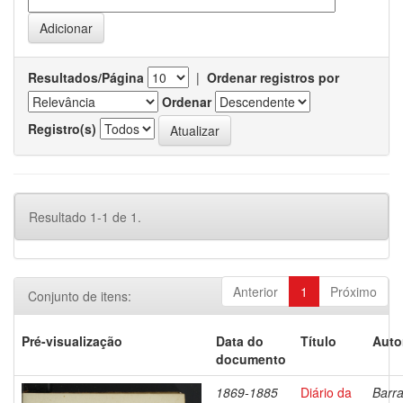
Resultados/Página
|
Ordenar registros por
Ordenar
Registro(s)
Resultado 1-1 de 1.
Anterior
1
Próximo
Conjunto de itens:
Pré-visualização
Data do
Título
Auto
documento
1869-1885
Diário da
Barra