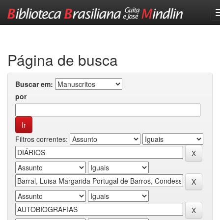
Skip
navigation
Página de busca
Buscar em:
por
Filtros correntes: