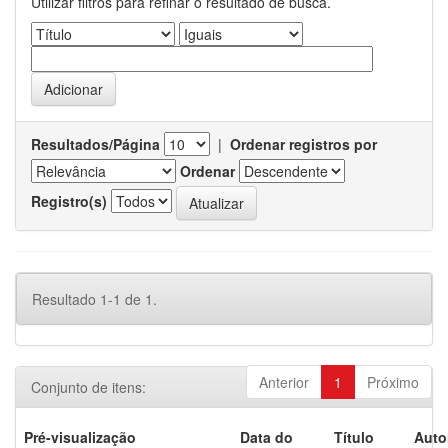
Utilizar filtros para refinar o resultado de busca.
Resultados/Página
|
Ordenar registros por
Ordenar
Registro(s)
Resultado 1-1 de 1.
Anterior
1
Próximo
Conjunto de itens:
Pré-visualização
Data do
Título
Auto