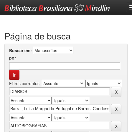
Skip
navigation
Página de busca
Buscar em:
por
Filtros correntes: