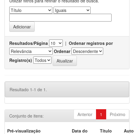
Utilizar filtros para refinar o resultado de busca.
Resultados/Página
|
Ordenar registros por
Ordenar
Registro(s)
Resultado 1-1 de 1.
Anterior
1
Próximo
Conjunto de itens:
Pré-visualização
Data do
Título
Auto