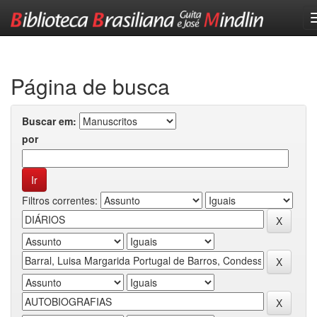
Skip
navigation
Página de busca
Buscar em:
por
Filtros correntes: