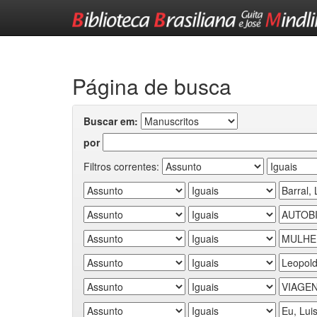
Skip
navigation
Página de busca
Buscar em:
por
Filtros correntes: