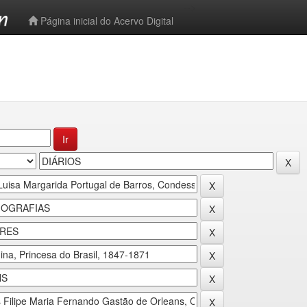
-->
Página inicial do Acervo Digital