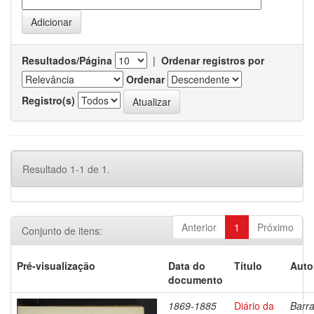
Resultados/Página
|
Ordenar registros por
Ordenar
Registro(s)
Resultado 1-1 de 1.
Anterior
1
Próximo
Conjunto de itens:
Pré-visualização
Data do
Título
Auto
documento
1869-1885
Diário da
Barra