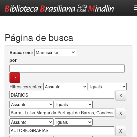
Skip
navigation
Página de busca
Buscar em:
por
Filtros correntes: