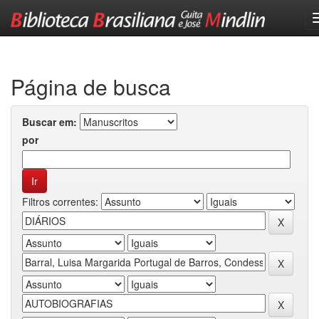
Skip
navigation
Página de busca
Buscar em:
por
Filtros correntes: