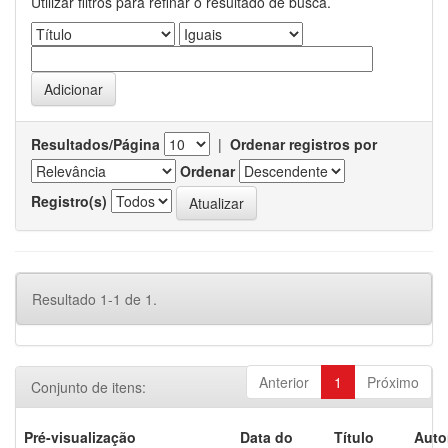
Utilizar filtros para refinar o resultado de busca.
Resultados/Página
|
Ordenar registros por
Ordenar
Registro(s)
Resultado 1-1 de 1.
Anterior
1
Próximo
Conjunto de itens:
Pré-visualização
Data do
Título
Auto