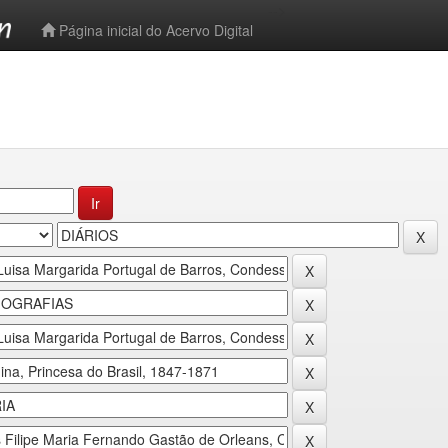
-->
Página inicial do Acervo Digital