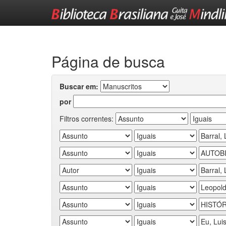
Skip
navigation
Página de busca
Buscar em:
por
Filtros correntes: