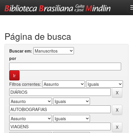
Skip
navigation
Página de busca
Buscar em:
por
Filtros correntes: