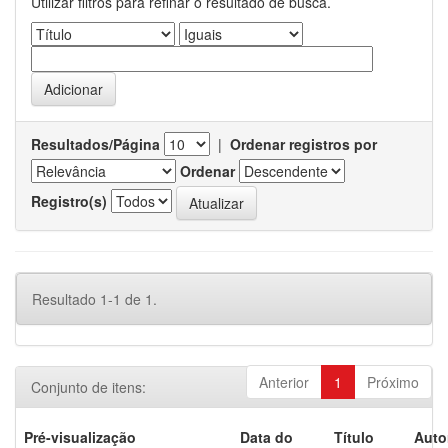
Utilizar filtros para refinar o resultado de busca.
Resultados/Página
|
Ordenar registros por
Ordenar
Registro(s)
Resultado 1-1 de 1.
Anterior
1
Próximo
Conjunto de itens:
Pré-visualização
Data do
Título
Auto