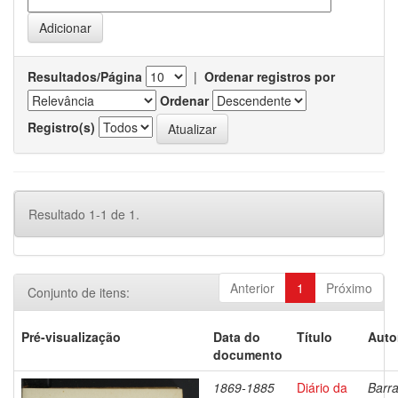
Resultados/Página
|
Ordenar registros por
Ordenar
Registro(s)
Resultado 1-1 de 1.
Anterior
1
Próximo
Conjunto de itens:
Pré-visualização
Data do
Título
Auto
documento
1869-1885
Diário da
Barra