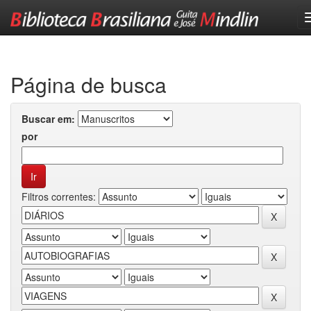
Skip
navigation
Página de busca
Buscar em:
por
Filtros correntes: