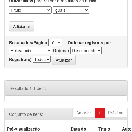
Utilizar filtros para refinar o resultado de busca.
Resultados/Página
|
Ordenar registros por
Ordenar
Registro(s)
Resultado 1-1 de 1.
Anterior
1
Próximo
Conjunto de itens:
Pré-visualização
Data do
Título
Auto