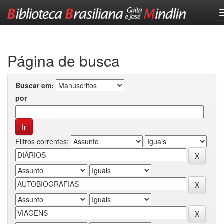
Skip
navigation
Página de busca
Buscar em:
por
Filtros correntes: