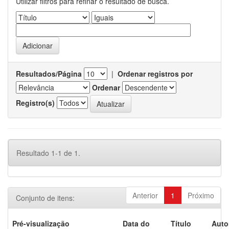
Utilizar filtros para refinar o resultado de busca.
Resultados/Página
|
Ordenar registros por
Ordenar
Registro(s)
Resultado 1-1 de 1.
Anterior
1
Próximo
Conjunto de itens:
Pré-visualização
Data do
Título
Auto