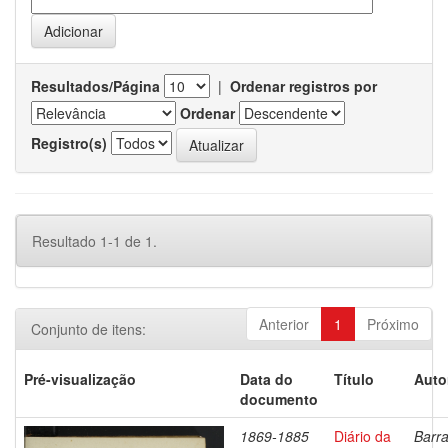
Resultados/Página
|
Ordenar registros por
Ordenar
Registro(s)
Resultado 1-1 de 1.
Anterior
1
Próximo
Conjunto de itens:
Pré-visualização
Data do
Título
Auto
documento
1869-1885
Diário da
Barra