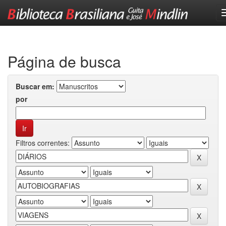
Skip
navigation
Página de busca
Buscar em:
por
Filtros correntes: