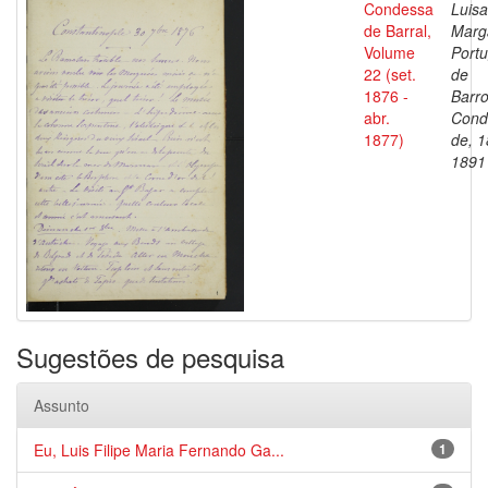
Condessa
Luisa
de Barral,
Marg
Volume
Portu
22 (set.
de
1876 -
Barro
abr.
Cond
1877)
de, 1
1891
Sugestões de pesquisa
Assunto
Eu, Luis Filipe Maria Fernando Ga...
1