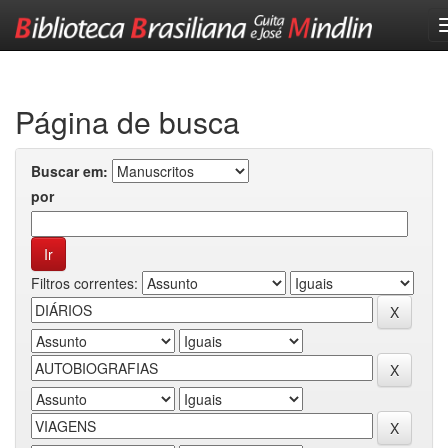
Skip
navigation
Página de busca
Buscar em:
por
Filtros correntes: