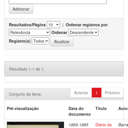
Resultados/Página
|
Ordenar registros por
Ordenar
Registro(s)
Resultado 1-1 de 1.
Anterior
1
Próximo
Conjunto de itens:
Pré-visualização
Data do
Título
Auto
documento
1869-1885
Diário da
Barra