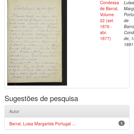
Condessa
Luisa
de Barral,
Marg
Volume
Portu
22 (set.
de
1876 -
Barro
abr.
Cond
1877)
de, 1
1891
Sugestões de pesquisa
Autor
Barral, Luisa Margarida Portugal ...
1