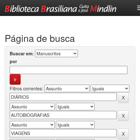
Skip
navigation
Página de busca
Buscar em:
por
Filtros correntes: