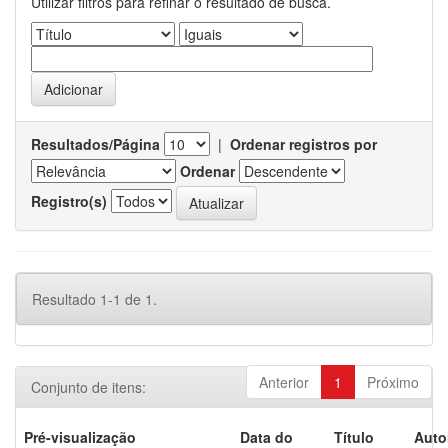
Utilizar filtros para refinar o resultado de busca.
Resultados/Página
|
Ordenar registros por
Ordenar
Registro(s)
Resultado 1-1 de 1.
Anterior
1
Próximo
Conjunto de itens:
Pré-visualização
Data do
Título
Auto