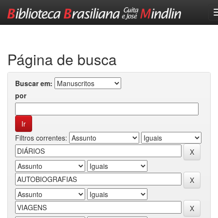
Skip
navigation
Página de busca
Buscar em:
por
Filtros correntes: