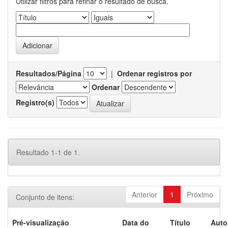
Utilizar filtros para refinar o resultado de busca.
Resultados/Página
|
Ordenar registros por
Ordenar
Registro(s)
Resultado 1-1 de 1.
Anterior
1
Próximo
Conjunto de itens:
Pré-visualização
Data do
Título
Auto