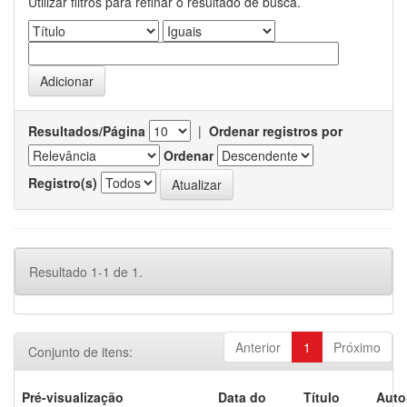
Utilizar filtros para refinar o resultado de busca.
Resultados/Página
|
Ordenar registros por
Ordenar
Registro(s)
Resultado 1-1 de 1.
Anterior
1
Próximo
Conjunto de itens:
Pré-visualização
Data do
Título
Auto