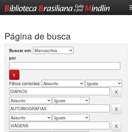
Skip
navigation
Página de busca
Buscar em:
por
Filtros correntes: