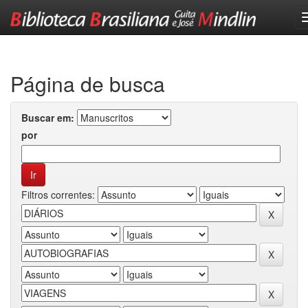
Skip
navigation
Página de busca
Buscar em:
por
Filtros correntes: