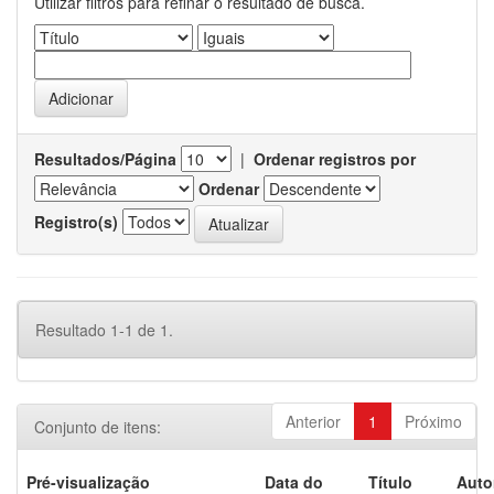
Utilizar filtros para refinar o resultado de busca.
Resultados/Página
|
Ordenar registros por
Ordenar
Registro(s)
Resultado 1-1 de 1.
Anterior
1
Próximo
Conjunto de itens:
Pré-visualização
Data do
Título
Auto