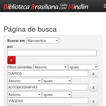
Skip
navigation
Página de busca
Buscar em:
por
Filtros correntes: