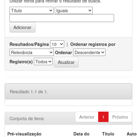
Utilizar filtros para refinar o resultado de busca.
Resultados/Página
|
Ordenar registros por
Ordenar
Registro(s)
Resultado 1-1 de 1.
Anterior
1
Próximo
Conjunto de itens:
Pré-visualização
Data do
Título
Auto