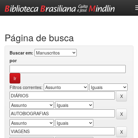
Skip
navigation
Página de busca
Buscar em:
por
Filtros correntes: