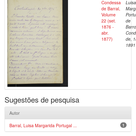
Condessa
Luisa
de Barral,
Marg
Volume
Portu
22 (set.
de
1876 -
Barro
abr.
Cond
1877)
de, 1
1891
Sugestões de pesquisa
Autor
Barral, Luisa Margarida Portugal ...
1