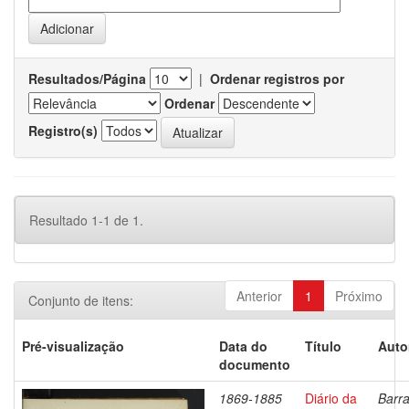
Resultados/Página
|
Ordenar registros por
Ordenar
Registro(s)
Resultado 1-1 de 1.
Anterior
1
Próximo
Conjunto de itens:
Pré-visualização
Data do
Título
Auto
documento
1869-1885
Diário da
Barra