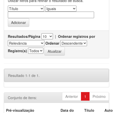
Utilizar filtros para refinar o resultado de busca.
Resultados/Página
|
Ordenar registros por
Ordenar
Registro(s)
Resultado 1-1 de 1.
Anterior
1
Próximo
Conjunto de itens:
Pré-visualização
Data do
Título
Auto