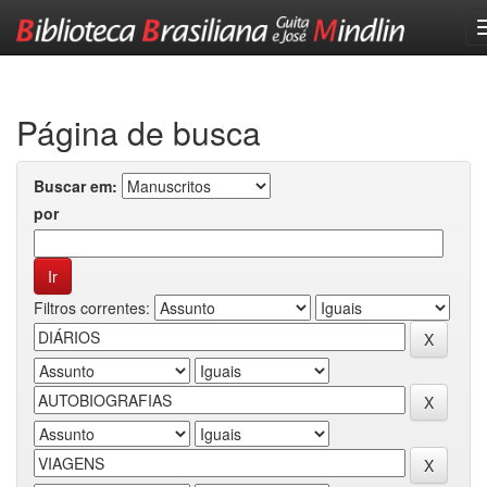
Skip
navigation
Página de busca
Buscar em:
por
Filtros correntes: