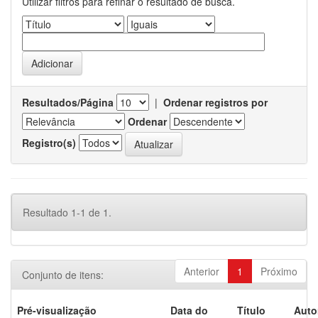
Utilizar filtros para refinar o resultado de busca.
Resultados/Página
|
Ordenar registros por
Ordenar
Registro(s)
Resultado 1-1 de 1.
Anterior
1
Próximo
Conjunto de itens:
Pré-visualização
Data do
Título
Auto