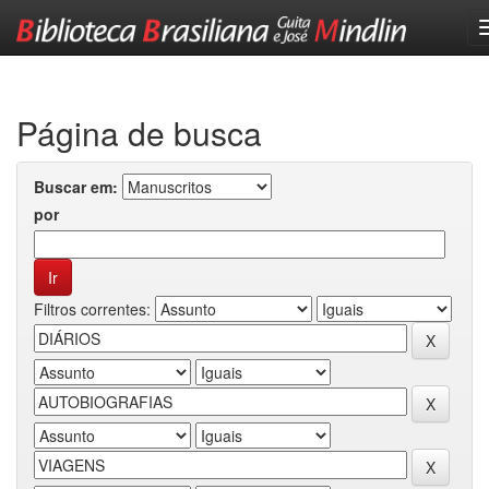
Skip
navigation
Página de busca
Buscar em:
por
Filtros correntes: