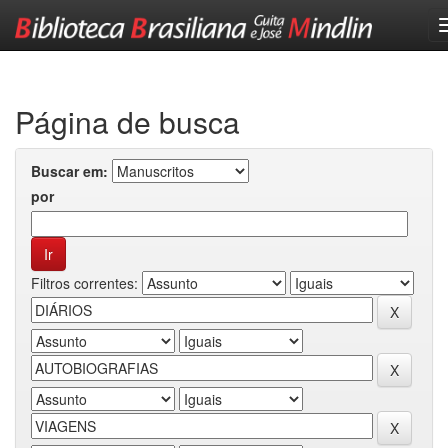
Skip
navigation
Página de busca
Buscar em:
por
Filtros correntes: