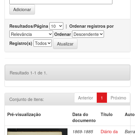
Resultados/Página
|
Ordenar registros por
Ordenar
Registro(s)
Resultado 1-1 de 1.
Anterior
1
Próximo
Conjunto de itens:
Pré-visualização
Data do
Título
Auto
documento
1869-1885
Diário da
Barra