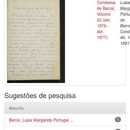
Condessa
Luisa
de Barral,
Marg
Volume
Portu
22 (set.
de
1876 -
Barro
abr.
Cond
1877)
de, 1
1891
Sugestões de pesquisa
Assunto
Barral, Luisa Margarida Portugal ...
1