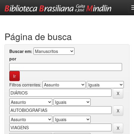
Skip
navigation
Página de busca
Buscar em:
por
Filtros correntes: