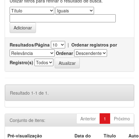
Utilizar filtros para refinar o resultado de busca.
Resultados/Página
|
Ordenar registros por
Ordenar
Registro(s)
Resultado 1-1 de 1.
Anterior
1
Próximo
Conjunto de itens:
Pré-visualização
Data do
Título
Auto