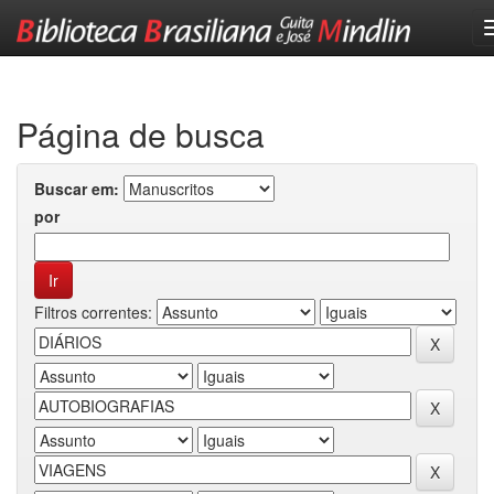
Skip
navigation
Página de busca
Buscar em:
por
Filtros correntes: