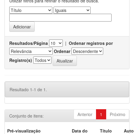
Utilizar filtros para refinar o resultado de busca.
Resultados/Página
|
Ordenar registros por
Ordenar
Registro(s)
Resultado 1-1 de 1.
Anterior
1
Próximo
Conjunto de itens:
Pré-visualização
Data do
Título
Auto