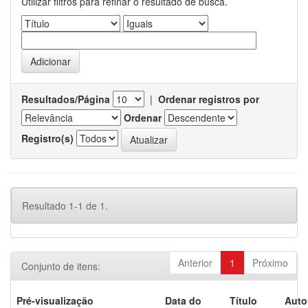
Utilizar filtros para refinar o resultado de busca.
Resultados/Página
|
Ordenar registros por
Ordenar
Registro(s)
Resultado 1-1 de 1.
Anterior
1
Próximo
Conjunto de itens:
Pré-visualização
Data do
Título
Auto