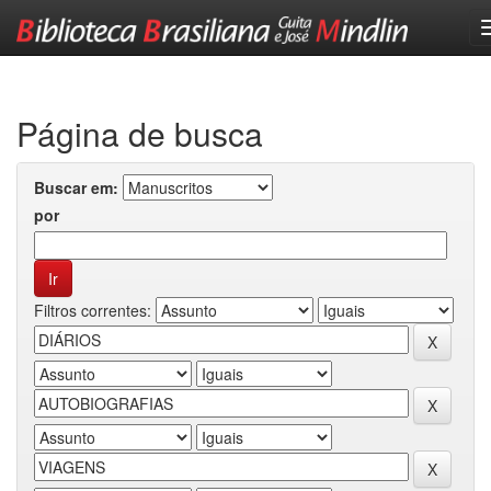
Skip
navigation
Página de busca
Buscar em:
por
Filtros correntes: