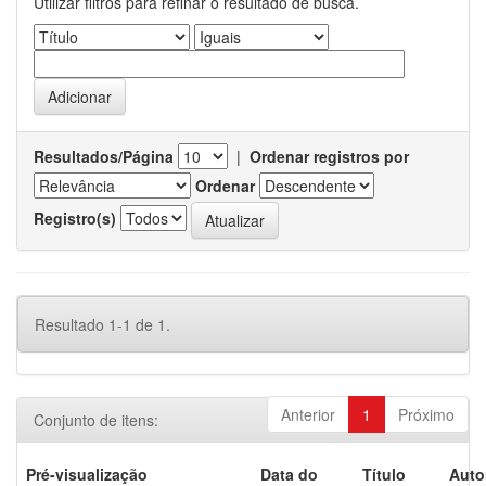
Utilizar filtros para refinar o resultado de busca.
Resultados/Página
|
Ordenar registros por
Ordenar
Registro(s)
Resultado 1-1 de 1.
Anterior
1
Próximo
Conjunto de itens:
Pré-visualização
Data do
Título
Auto