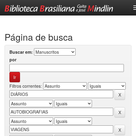
Skip
navigation
Página de busca
Buscar em:
por
Filtros correntes: