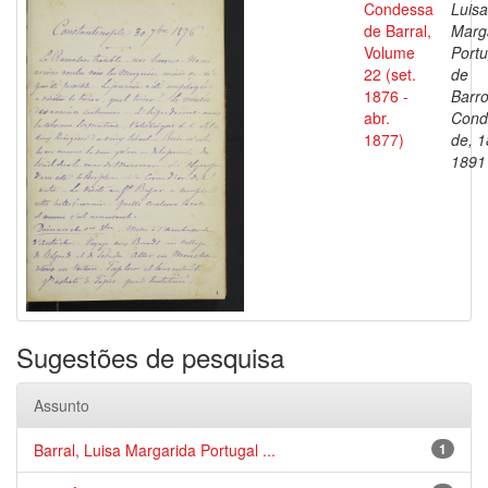
Condessa
Luisa
de Barral,
Marg
Volume
Portu
22 (set.
de
1876 -
Barro
abr.
Cond
1877)
de, 1
1891
Sugestões de pesquisa
Assunto
Barral, Luisa Margarida Portugal ...
1