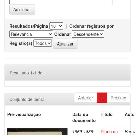
Resultados/Página
|
Ordenar registros por
Ordenar
Registro(s)
Resultado 1-1 de 1.
Anterior
1
Próximo
Conjunto de itens:
Pré-visualização
Data do
Título
Auto
documento
1869-1885
Diário da
Barra