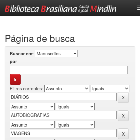
Skip
navigation
Página de busca
Buscar em:
por
Filtros correntes: