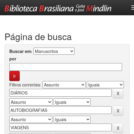
Skip
navigation
Página de busca
Buscar em:
por
Filtros correntes: