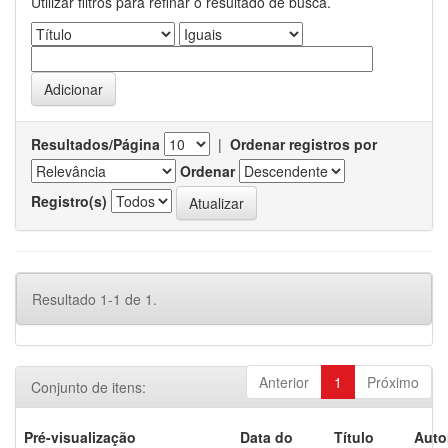
Utilizar filtros para refinar o resultado de busca.
Resultados/Página
|
Ordenar registros por
Ordenar
Registro(s)
Resultado 1-1 de 1.
Anterior
1
Próximo
Conjunto de itens:
Pré-visualização
Data do
Título
Auto